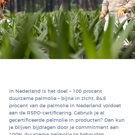
In Nederland is het doel – 100 procent
duurzame palmolie – bijna in zicht. 84,5
procent van de palmolie in Nederland voldoet
aan de RSPO-certificering. Gebruik je al
gecertificeerde palmolie in producten? Dan kun
je blijven bijdragen door je commitment aan
100% duurzame palmolie te behouden.