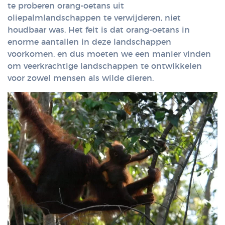
te proberen orang-oetans uit
oliepalmlandschappen te verwijderen, niet
houdbaar was. Het feit is dat orang-oetans in
enorme aantallen in deze landschappen
voorkomen, en dus moeten we een manier vinden
om veerkrachtige landschappen te ontwikkelen
voor zowel mensen als wilde dieren.